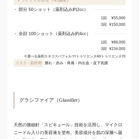
トライフィル水光（NS施術）
部分 50ショット（薬剤込み約2cc）
1回
¥55,000
3回
¥150,000
全顔 100ショット（薬剤込み約4cc）
1回
¥88,000
3回
¥234,000
※選べる薬剤スネコスパフォルマ/トゥリエンヌ40/トゥリエンヌ70
腫れ・赤み・疼痛・内出血・皮下気腫
グラシファイア（Glassifier）
天然の微細針「スピキュール」技術を活用し、マイクロ
ニードル入りの美容液を塗布。美容成分を肌の深層へ届