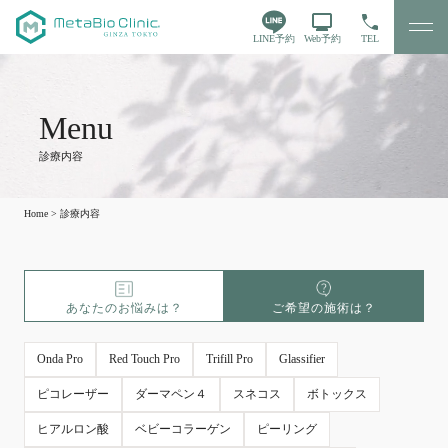
LINE予約
Web予約
TEL
診療内容
Home
>
診療内容
あなたのお悩みは？
ご希望の施術は？
Onda Pro
Red Touch Pro
Trifill Pro
Glassifier
ピコレーザー
ダーマペン４
スネコス
ボトックス
ヒアルロン酸
ベビーコラーゲン
ピーリング