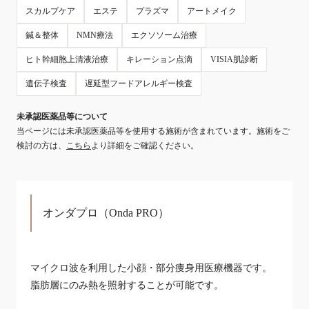
スカルプケア
エステ
プラズマ
アートメイク
鍼＆整体
NMN療法
エクソソーム治療
ヒト幹細胞上清液治療
キレーション点滴
VISIA肌診断
遺伝子検査
遅延型フードアレルギー検査
未承認医薬品等について
当ページには未承認医薬品等を使用する施術が含まれています。施術をご
検討の方は、
こちら
より詳細をご確認ください。
オンダプロ（Onda PRO）
マイクロ波を利用した小顔・部分痩身用医療機器です。
脂肪層にのみ熱を照射することが可能です。