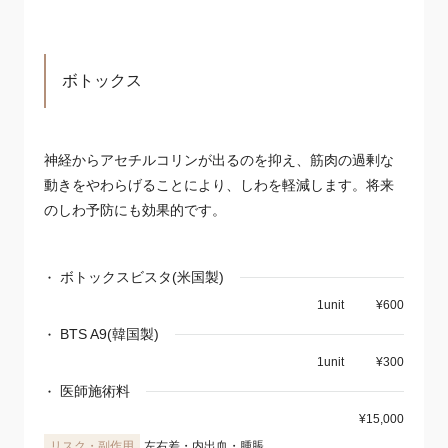
ボトックス
神経からアセチルコリンが出るのを抑え、筋肉の過剰な
動きをやわらげることにより、しわを軽減します。将来
のしわ予防にも効果的です。
ボトックスビスタ(米国製)
1unit
¥600
BTS A9(韓国製)
1unit
¥300
医師施術料
¥15,000
左右差・内出血・腫脹