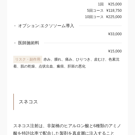
1回
¥25,000
5回コース
¥118,750
10回コース
¥225,000
オプション:エクソソーム導入
¥33,000
医師施術料
¥15,000
赤み、腫れ、痛み、ひりつき、皮むけ、色素沈
着、肌の乾燥、点状出血、瘢痕、肝斑の悪化
スネコス
スネコス注射は、非架橋のヒアルロン酸と6種類のアミノ
酸を特許比率で配合した製剤を真皮層に注入すること