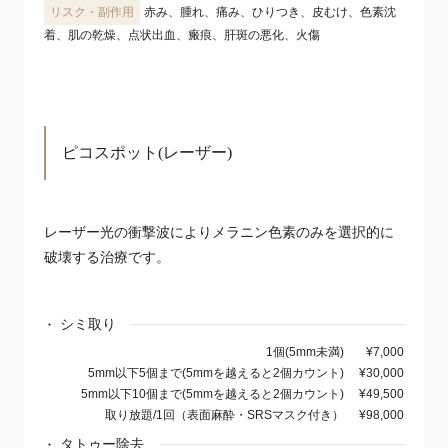
赤み、腫れ、痛み、ひりつき、皮むけ、色素沈
着、肌の乾燥、点状出血、瘢痕、肝斑の悪化、火傷
ピコスポット(レーザー)
レーザー光の衝撃波によりメラニン色素のみを選択的に
破壊する治療です。
シミ取り
1個(5mm未満)
¥7,000
5mm以下5個まで(5mmを越えると2個カウント)
¥30,000
5mm以下10個まで(5mmを越えると2個カウント)
¥49,500
取り放題/1回（表面麻酔・SRSマスク付き）
¥98,000
タトゥー除去