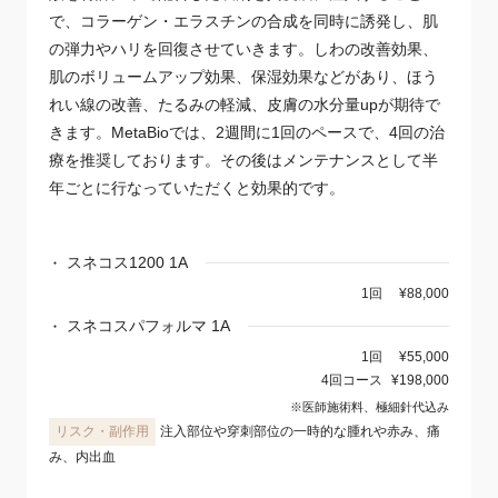
で、コラーゲン・エラスチンの合成を同時に誘発し、肌
の弾力やハリを回復させていきます。しわの改善効果、
肌のボリュームアップ効果、保湿効果などがあり、ほう
れい線の改善、たるみの軽減、皮膚の水分量upが期待で
きます。MetaBioでは、2週間に1回のペースで、4回の治
療を推奨しております。その後はメンテナンスとして半
年ごとに行なっていただくと効果的です。
スネコス1200 1A
1回
¥88,000
スネコスパフォルマ 1A
1回
¥55,000
4回コース
¥198,000
※医師施術料、極細針代込み
注入部位や穿刺部位の一時的な腫れや赤み、痛
み、内出血