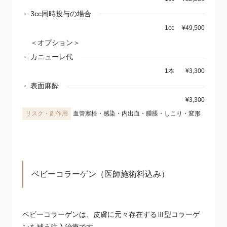
3cc同時投与の場合
1cc
¥49,500
＜オプション＞
カニューレ代
1本
¥3,300
表面麻酔
¥3,300
血管塞栓・感染・内出血・腫脹・しこり・変形
ベビーコラーゲン
（医師施術料込み）
ベビーコラーゲンは、皮膚に元々存在するⅢ型コラーゲ