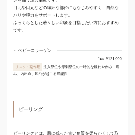
ンを補う注入治療です。
目元や口元などの繊細な部位にもなじみやすく、自然な
ハリや弾力をサポートします。
ふっくらとした若々しい印象を目指したい方におすすめ
です。
ベビーコラーゲン
1cc
¥121,000
注入部位や穿刺部位の一時的な腫れや赤み、痛
み、内出血、凹凸が起こる可能性
ピーリング
ピーリングとは、肌に残った古い角質を柔らかくして取