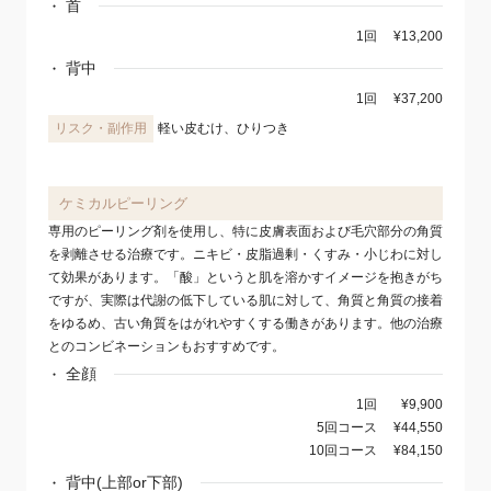
首
1回
¥13,200
背中
1回
¥37,200
軽い皮むけ、ひりつき
ケミカルピーリング
専用のピーリング剤を使用し、特に皮膚表面および毛穴部分の角質
を剥離させる治療です。ニキビ・皮脂過剰・くすみ・小じわに対し
て効果があります。「酸」というと肌を溶かすイメージを抱きがち
ですが、実際は代謝の低下している肌に対して、角質と角質の接着
をゆるめ、古い角質をはがれやすくする働きがあります。他の治療
とのコンビネーションもおすすめです。
全顔
1回
¥9,900
5回コース
¥44,550
10回コース
¥84,150
背中(上部or下部)