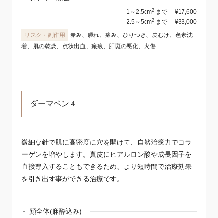
2
1～2.5cm
まで
¥17,600
2
2.5～5cm
まで
¥33,000
赤み、腫れ、痛み、ひりつき、皮むけ、色素沈
着、肌の乾燥、点状出血、瘢痕、肝斑の悪化、火傷
ダーマペン４
微細な針で肌に高密度に穴を開けて、自然治癒力でコラ
ーゲンを増やします。真皮にヒアルロン酸や成長因子を
直接導入することもできるため、より短時間で治療効果
を引き出す事ができる治療です。
顔全体(麻酔込み)