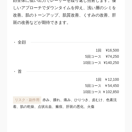
顔全体に低い出力でレーザーを繰り返し照射します。優
しいアプローチでダウンタイムを抑え、浅い層のシミを
改善。肌のトーンアップ、肌質改善、くすみの改善、肝
斑の改善などが期待できます。
全顔
1回
¥16,500
5回コース
¥74,250
10回コース
¥140,250
首
1回
￥12,100
5回コース
￥54,450
10回コース
￥102,850
赤み、腫れ、痛み、ひりつき、皮むけ、色素沈
着、肌の乾燥、点状出血、瘢痕、肝斑の悪化、火傷