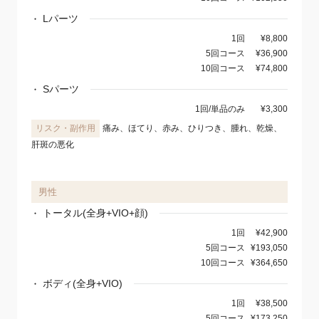
Lパーツ
1回
¥8,800
5回コース
¥36,900
10回コース
¥74,800
Sパーツ
1回/単品のみ
¥3,300
痛み、ほてり、赤み、ひりつき、腫れ、乾燥、
肝斑の悪化
男性
トータル(全身+VIO+顔)
1回
¥42,900
5回コース
¥193,050
10回コース
¥364,650
ボディ(全身+VIO)
1回
¥38,500
5回コース
¥173,250