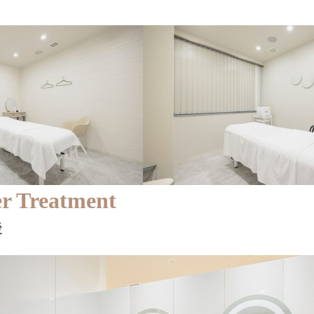
er Treatment
後