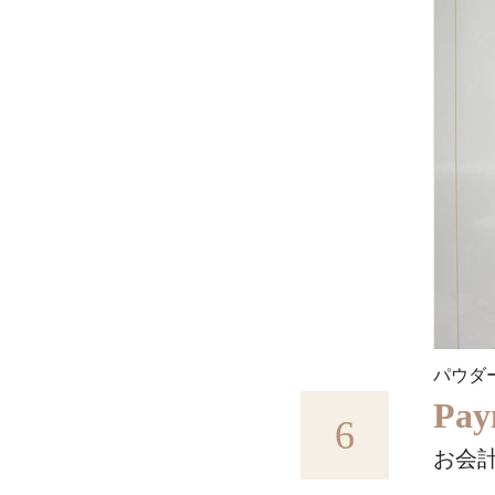
パウダ
Pay
6
お会計