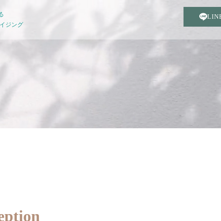
る
LI
エイジング
eption