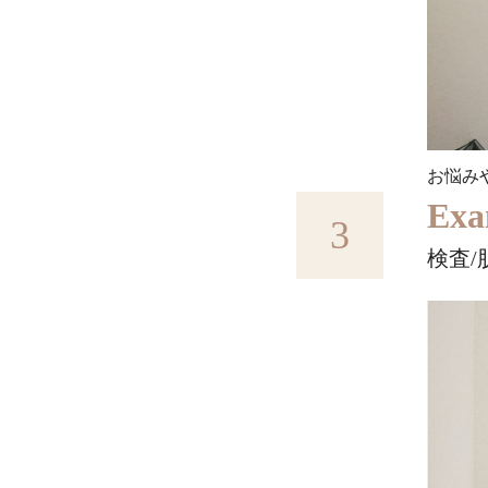
お悩み
Exa
3
検査/