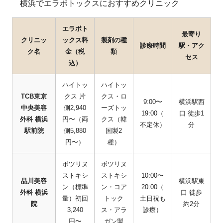
横浜でエラボトックスにおすすめクリニック
エラボト
最寄り
クリニッ
ックス料
製剤の種
診療時間
駅・アク
ク名
金（税
類
セス
込）
ハイトッ
ハイトッ
TCB東京
クス 片
クス・ロ
9:00〜
横浜駅西
中央美容
側2,940
ーズトッ
19:00（
口 徒歩1
外科 横浜
円〜（両
クス（韓
不定休）
分
駅前院
側5,880
国製2
円〜）
種）
ボツリヌ
ボツリヌ
ストキシ
ストキシ
10:00〜
品川美容
横浜駅東
ン（標準
ン・コア
20:00（
外科 横浜
口 徒歩
量）初回
トック
土日祝も
院
約2分
3,240
ス・アラ
診療）
円〜
ガン製