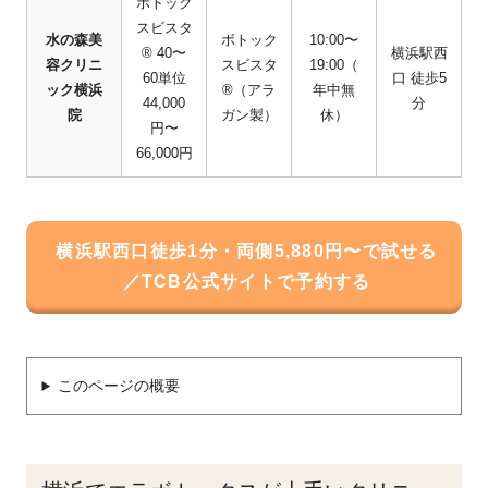
ボトック
スビスタ
水の森美
ボトック
10:00〜
® 40〜
横浜駅西
容クリニ
スビスタ
19:00（
60単位
口 徒歩5
ック横浜
®（アラ
年中無
44,000
分
院
ガン製）
休）
円〜
66,000円
横浜駅西口徒歩1分・両側5,880円〜で試せる
／TCB公式サイトで予約する
このページの概要