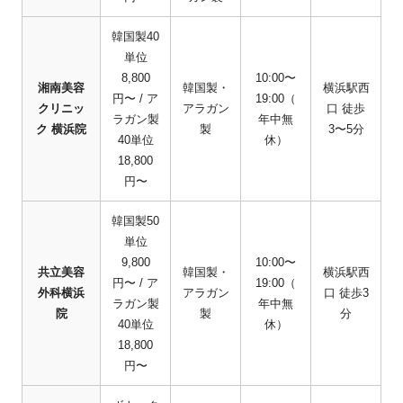
韓国製40
単位
8,800
10:00〜
湘南美容
韓国製・
横浜駅西
円〜 / ア
19:00（
クリニッ
アラガン
口 徒歩
ラガン製
年中無
ク 横浜院
製
3〜5分
40単位
休）
18,800
円〜
韓国製50
単位
9,800
10:00〜
共立美容
韓国製・
横浜駅西
円〜 / ア
19:00（
外科横浜
アラガン
口 徒歩3
ラガン製
年中無
院
製
分
40単位
休）
18,800
円〜