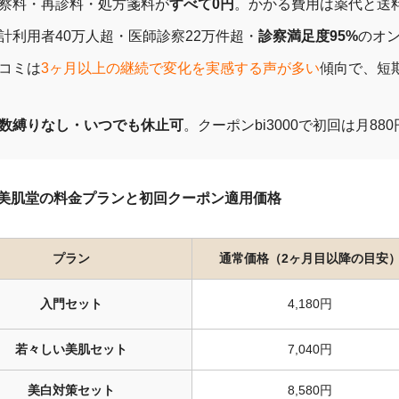
察料・再診料・処方箋料が
すべて0円
。かかる費用は薬代と送料
計利用者40万人超・医師診察22万件超・
診察満足度95%
のオ
コミは
3ヶ月以上の継続で変化を実感する声が多い
傾向で、短
数縛りなし・いつでも休止可
。クーポンbi3000で初回は月88
京美肌堂の料金プランと初回クーポン適用価格
プラン
通常価格（2ヶ月目以降の目安
入門セット
4,180円
若々しい美肌セット
7,040円
美白対策セット
8,580円