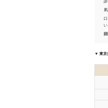
診
累
口
い
回
▼ 東