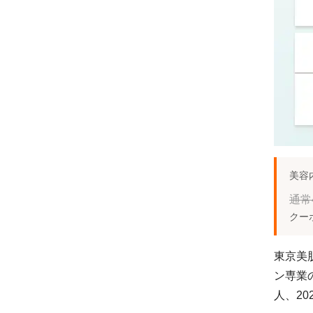
美容
通常4
クー
東京美
ン専業の
人、20