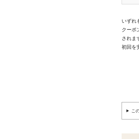
いずれ
クーポ
されま
初回を
こ