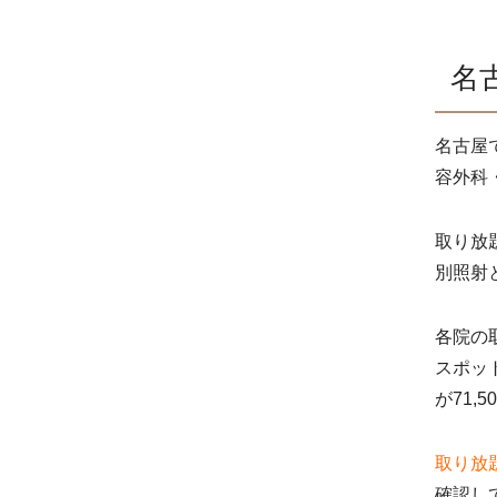
名
名古屋
容外科
取り放
別照射
各院の
スポット
が71,
取り放
確認し