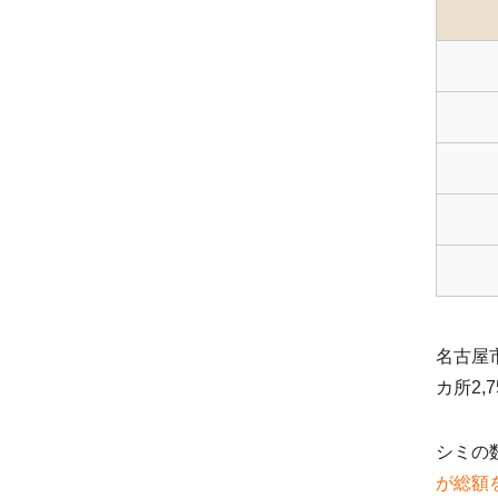
名古屋
カ所2
シミの
が総額