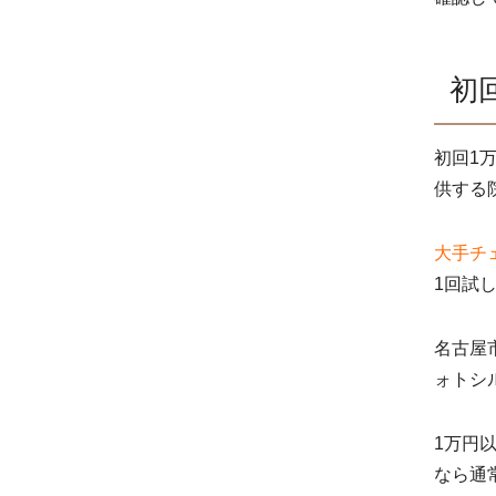
初
初回1
供する
大手チ
1回試
名古屋
ォトシ
1万円
なら通