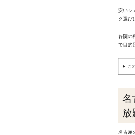
安いシ
ク選び
各院の
で目的
こ
名
放
名古屋