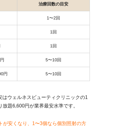
治療回数の目安
1〜2回
1回
円
1回
0円
5〜10回
00円
5〜10回
安はウェルネスビューティクリニックの1
放題6,600円が業界最安水準です。
トが安くなり、1〜3個なら個別照射の方