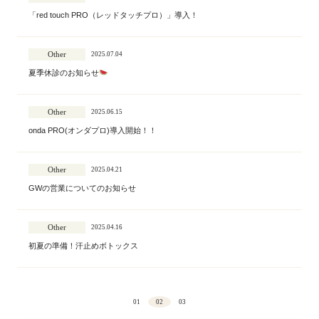
「red touch PRO（レッドタッチプロ）」導入！
Other
2025.07.04
夏季休診のお知らせ
Other
2025.06.15
onda PRO(オンダプロ)導入開始！！
Other
2025.04.21
GWの営業についてのお知らせ
Other
2025.04.16
初夏の準備！汗止めボトックス
投
01
02
03