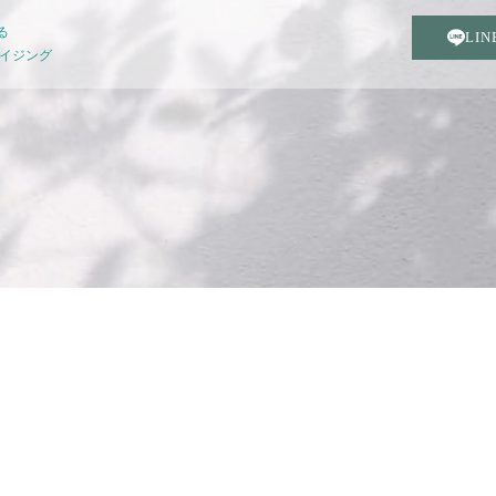
る
LI
エイジング