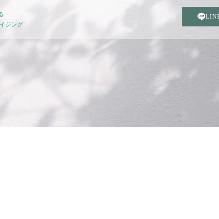
る
LI
エイジング