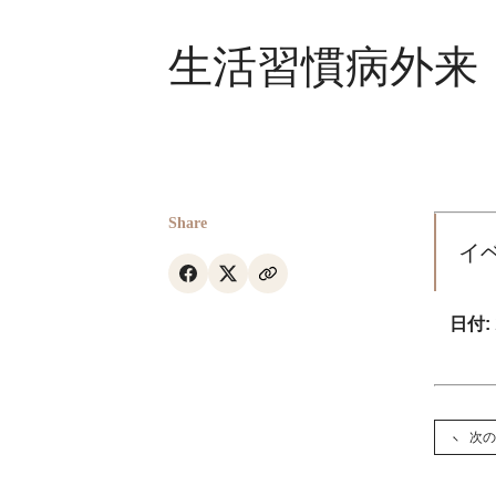
生活習慣病外来
Share
イ
日付:
次の