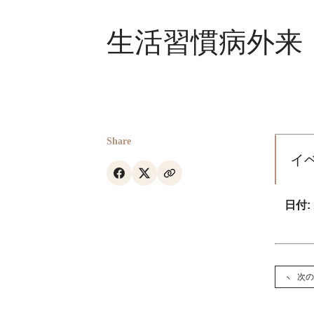
生活習慣病外来
Share
イ
日付:
次の