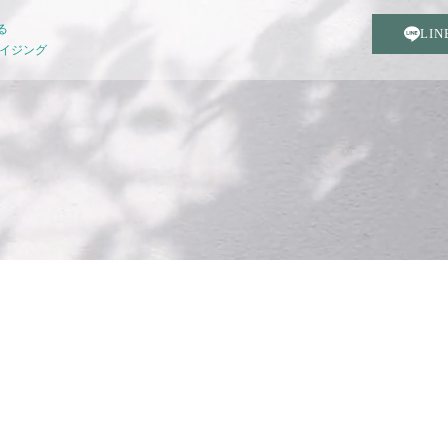
る
LI
エイジング