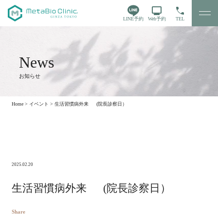
LINE予約
Web予約
TEL
お知らせ
Home
>
イベント
>
生活習慣病外来 (院長診察日）
2025.02.20
生活習慣病外来 (院長診察日）
Share