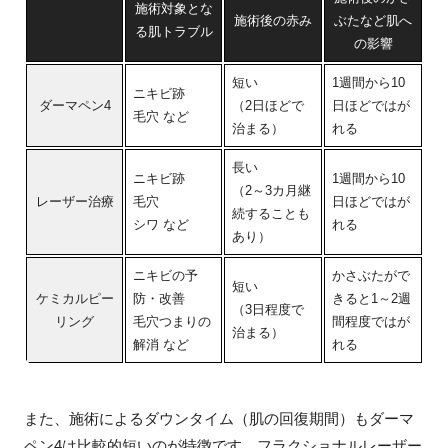
施術対象とな
施術後の赤み
ぶたなど肌へ
る肌トラブル
の影響
短い
1週間から10
施
ニキビ跡
ダーマペン4
（2日ほどで
日ほどではが
あ
毛穴 など
治まる）
れる
リ
長い
ニキビ跡
1週間から10
（2～3カ月継
施
レーザー治療
毛穴
日ほどではが
続することも
沈
シワ など
れる
あり）
ニキビの予
かさぶたがで
短い
施
ケミカルピー
防・改善
きると1～2週
（3日程度で
く
リング
毛穴つまりの
間程度ではが
治まる）
ど
解消 など
れる
また、施術によるダウンタイム（肌の回復期間）もダーマ
ペン4は比較的短いのが特徴です。フラクショナルレーザー