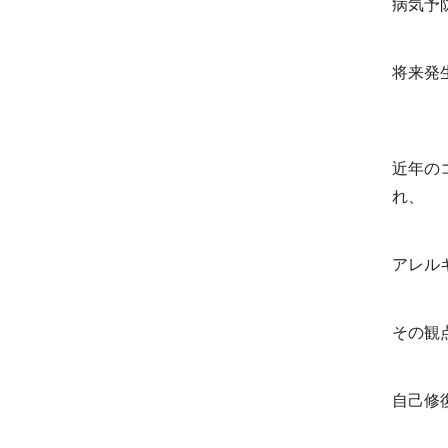
病気予
将来発
近年の
れ、
アレル
その観
自己修