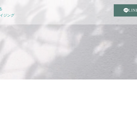
る
LI
エイジング